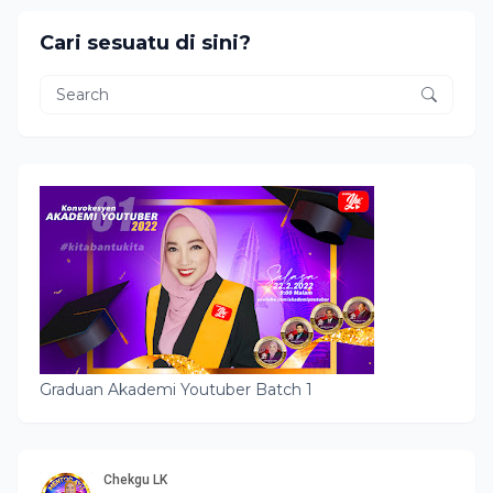
KUALA PENYU, PPD
PAPAR DAN PPD
Cari sesuatu di sini?
SIPITANG
Graduan Akademi Youtuber Batch 1