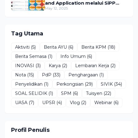
and Application melalui SiPP
KPM
May 12, 2025
Tag Utama
Aktiviti
(5)
Berita AYU
(6)
Berita KPM
(18)
Berita Semasa
(1)
Info Umum
(6)
INOVASI
(3)
Karya
(2)
Lembaran Kerja
(2)
Nota
(15)
PdP
(33)
Penghargaan
(1)
Penyelidikan
(1)
Perkongsian
(29)
SIVIK
(34)
SOAL SELIDIK
(1)
SPM
(6)
Tuisyen
(22)
UASA
(7)
UPSR
(4)
Vlog
(2)
Webinar
(6)
Profil Penulis