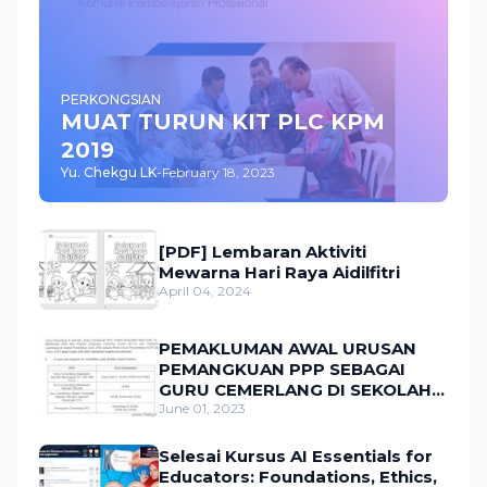
PERKONGSIAN
MUAT TURUN KIT PLC KPM
2019
Yu. Chekgu LK
-
February 18, 2023
[PDF] Lembaran Aktiviti
Mewarna Hari Raya Aidilfitri
April 04, 2024
PEMAKLUMAN AWAL URUSAN
PEMANGKUAN PPP SEBAGAI
GURU CEMERLANG DI SEKOLAH,
KV, IAB, KOLEJ MATRIKULASI,
June 01, 2023
ELTC DAN PENSYARAH
CEMERLANG DI IPG SECARA KUP
Selesai Kursus AI Essentials for
DI KPM TAHUN 2023
Educators: Foundations, Ethics,