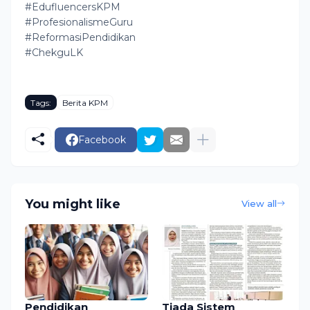
#EdufluencersKPM
#ProfesionalismeGuru
#ReformasiPendidikan
#ChekguLK
Tags:
Berita KPM
Facebook
You might like
View all
Pendidikan
Tiada Sistem