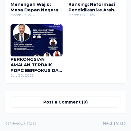
Menengah Wajib:
Ranking: Reformasi
Masa Depan Negara,
Pendidikan ke Arah
Tanggungjawab
March 27, 2025
Sekolah Lebih Baik
March 05, 2025
Bersama
PERKONGSIAN
AMALAN TERBAIK
PDPC BERFOKUS DAN
TERBEZA #24 :
July 30, 2023
PROGRAM LITERASI
DAN NUMERASI
SEKOLAH RENDAH
(PLaN) SIRI 2/2023
Post a Comment (0)
ANJURAN JABATAN
PENDIDIKAN NEGERI
SABAH DENGAN
KERJASAMA PPD
Previous Post
Next Post
BEAUFORT, PPD