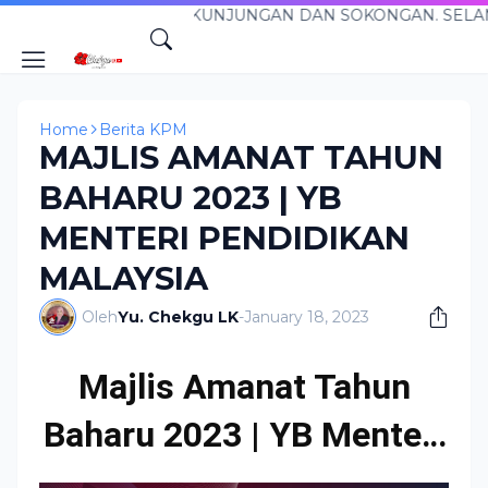
ERIMA KASIH ATAS KUNJUNGAN DAN SOKONGAN. SELAMAT
Home
Berita KPM
MAJLIS AMANAT TAHUN
BAHARU 2023 | YB
MENTERI PENDIDIKAN
MALAYSIA
Oleh
Yu. Chekgu LK
-
January 18, 2023
Majlis Amanat Tahun
Baharu 2023 | YB Menteri
Pendidikan Malaysia