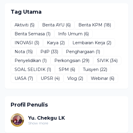
Tag Utama
Aktiviti
(5)
Berita AYU
(6)
Berita KPM
(18)
Berita Semasa
(1)
Info Umum
(6)
INOVASI
(3)
Karya
(2)
Lembaran Kerja
(2)
Nota
(15)
PdP
(33)
Penghargaan
(1)
Penyelidikan
(1)
Perkongsian
(29)
SIVIK
(34)
SOAL SELIDIK
(1)
SPM
(6)
Tuisyen
(22)
UASA
(7)
UPSR
(4)
Vlog
(2)
Webinar
(6)
Profil Penulis
Yu. Chekgu LK
Show more