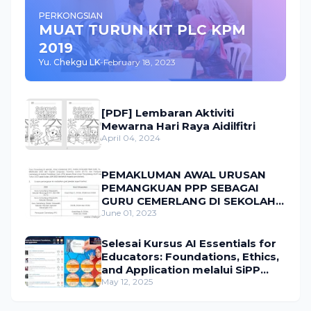
PERKONGSIAN
MUAT TURUN KIT PLC KPM
2019
Yu. Chekgu LK
-
February 18, 2023
[PDF] Lembaran Aktiviti
Mewarna Hari Raya Aidilfitri
April 04, 2024
PEMAKLUMAN AWAL URUSAN
PEMANGKUAN PPP SEBAGAI
GURU CEMERLANG DI SEKOLAH,
KV, IAB, KOLEJ MATRIKULASI,
June 01, 2023
ELTC DAN PENSYARAH
CEMERLANG DI IPG SECARA KUP
Selesai Kursus AI Essentials for
DI KPM TAHUN 2023
Educators: Foundations, Ethics,
and Application melalui SiPP
KPM
May 12, 2025