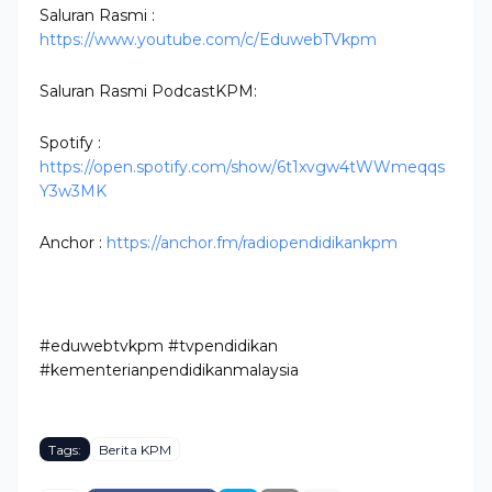
Saluran Rasmi :  
https://www.youtube.com/c/EduwebTVkpm
Saluran Rasmi PodcastKPM:
Spotify : 
https://open.spotify.com/show/6t1xvgw4tWWmeqqs
Y3w3MK
Anchor : 
https://anchor.fm/radiopendidikankpm
#eduwebtvkpm #tvpendidikan 
#kementerianpendidikanmalaysia
Tags:
Berita KPM